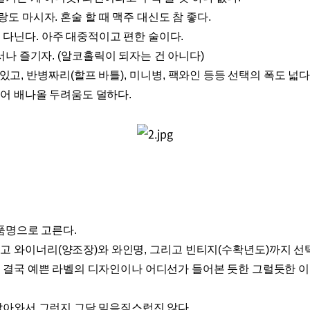
랑도 마시자
.
혼술 할 때 맥주 대신도 참 좋다
.
 다닌다
.
아주 대중적이고 편한 술이다
.
서나 즐기자
. (
알코홀릭이 되자는 건 아니다
)
 있고
,
반병짜리
(
할프 바틀
),
미니병
,
팩와인 등등 선택의 폭도 넓
어 배나올 두려움도 덜하다
.
상품명으로 고른다
.
고 와이너리
(
양조장
)
와 와인명
,
그리고 빈티지
(
수확년도
)
까지 선
 결국 예쁜 라벨의 디자인이나 어디선가 들어본 듯한 그럴듯한 
살아와서 그런지 그닥 믿음직스럽진 않다
.