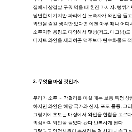
집에서 삼겹살 구워 먹을 때 한잔 마시자
.
뻥튀기
당연한 얘기지만 파리에선 노숙자가 와인을 들고
와인을 즐길 생각만 있다면 이젠 아무 때나 어디
소주처럼 용량도 다양해서 댓병
(
저그
,
매그넘
)
도
디저트 와인을 제외하곤 맥주보다 탄수화물도 적
2.
무엇을 마실 것인가
.
우리가 소주나 막걸리를 마실 때는 보통 특정 
하지만 와인은 해당 국가와 산지
,
포도 품종
,
그리
그렇기에 초보는 매장에서 와인을 한참을 고르다
의심하며 와인을 들었다 놨다 반복하게 된다
.
그렇다고 영업사원이 추천하는 걸 사자니 속고 