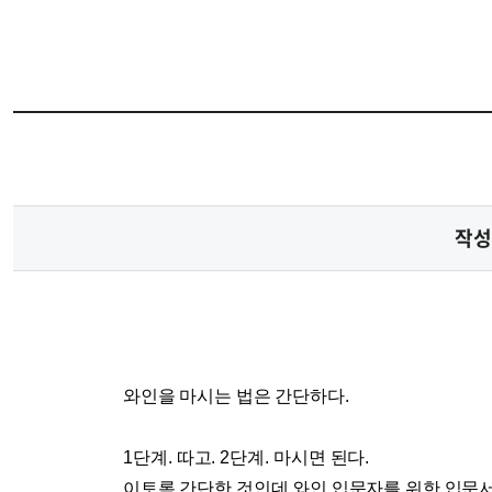
작성
와인을 마시는 법은 간단하다
.
1
단계
.
따고
. 2
단계
.
마시면 된다
.
이토록 간단한 것인데 와인 입문자를 위한 입문