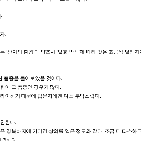
다
.
하자
.
하는
'
산지의 환경
'
과 양조시
'
발효 방식
'
에 따라 맛은 조금씩 달라지
란 품종을 들어보았을 것이다
.
험이 그 품종인 경우가 많다
.
드라이하기 때문에 입문자에겐 다소 부담스럽다
.
추천한다
.
은 양복바지에 가디건 상의를 입은 정도와 같다
.
조금 더 따스하
저렴하다
.