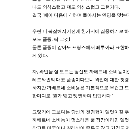
나도 의심스럽고 쟤도 의심스럽고 그런거다
.
결국
‘
에이 다음에
~’
하며 돌아서는 엔딩을 맞는
우린 더 복잡해지기전에 한가지에 집중하기로 
포도 품종
.
딱 그것
!
물론 품종이 같아도 프랑스에서 떼루아라 표현
게 있다
.
자
,
와인을 잘 모르는 당신도 까베르네 소비뇽이
레드와인의 대표 품종이다보니 와인에 대한 첫경
하지만 까베르네 소비뇽은 기본적으로 무겁고 
한마디로
‘
뭔가 떫고 뻣뻣하며 텁텁하다
.’
그렇기에 그보다는 당신의 첫경험이 멜럿이길 
까베르네 소비뇽이 멋스러운 풀 정장이라면 멜럿
참고로 미국이나 칠레산이 종류도 많고 가격도 