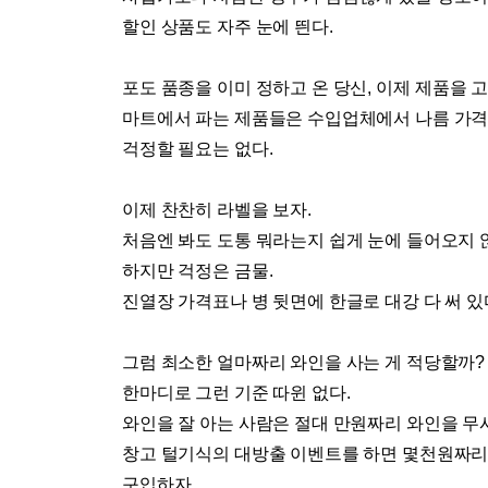
할인 상품도 자주 눈에 띈다
.
포도 품종을 이미 정하고 온 당신
,
이제 제품을 
마트에서 파는 제품들은 수입업체에서 나름 가격
걱정할 필요는 없다
.
이제 찬찬히 라벨을 보자
.
처음엔 봐도 도통 뭐라는지 쉽게 눈에 들어오지
하지만 걱정은 금물
.
진열장 가격표나 병 뒷면에 한글로 대강 다 써 있
그럼 최소한 얼마짜리 와인을 사는 게 적당할까
?
한마디로 그런 기준 따윈 없다
.
와인을 잘 아는 사람은 절대 만원짜리 와인을 
창고 털기식의 대방출 이벤트를 하면 몇천원짜리
구입하자
.