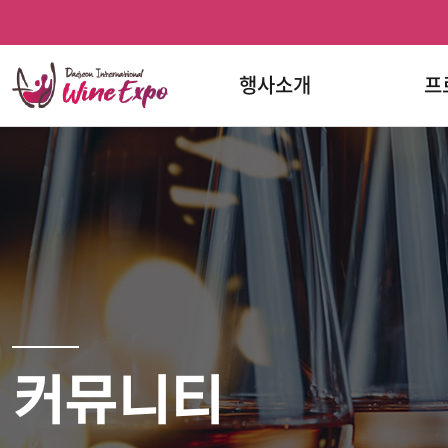
홈
반복영역
프로그램
문의하기
와인페스티벌
와인페스티벌
건너뛰기
한눈에
페이스북
인스타그램
보기
행사소개
프
커뮤니티