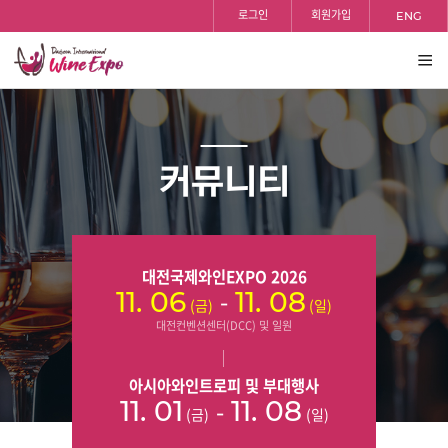
홈
검색
반복영역
로그인
회원가입
ENG
건너뛰기
전체
보기
커뮤니티
대전국제와인EXPO 2026
-
11. 06
11. 08
(금)
(일)
대전컨벤션센터(DCC) 및 일원
아시아와인트로피 및 부대행사
-
11. 01
11. 08
(금)
(일)