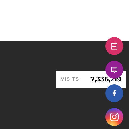
7,336,219
VISITS