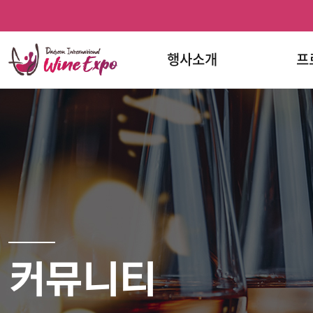
홈
검색
반복영역
프로그램
문의하기
와인페스티벌
와인페스티벌
건너뛰기
한눈에
페이스북
인스타그램
보기
행사소개
프
커뮤니티