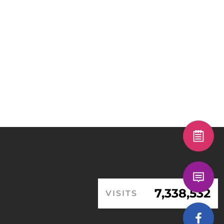
7,338,532
VISITS