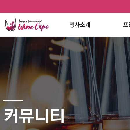
홈
반복영역
프로그램
문의하기
와인페스티벌
와인페스티벌
건너뛰기
한눈에
페이스북
인스타그램
보기
행사소개
프
커뮤니티