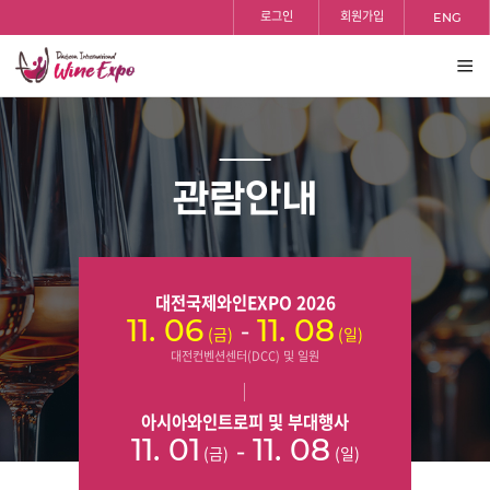
홈
반복영역
로그인
회원가입
ENG
건너뛰기
전체
보기
관람안내
대전국제와인EXPO 2026
-
11. 06
11. 08
(금)
(일)
대전컨벤션센터(DCC) 및 일원
아시아와인트로피 및 부대행사
-
11. 01
11. 08
(금)
(일)