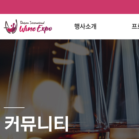
홈
검색
반복영역
프로그램
문의하기
와인페스티벌
와인페스티벌
건너뛰기
한눈에
페이스북
인스타그램
보기
행사소개
프
커뮤니티