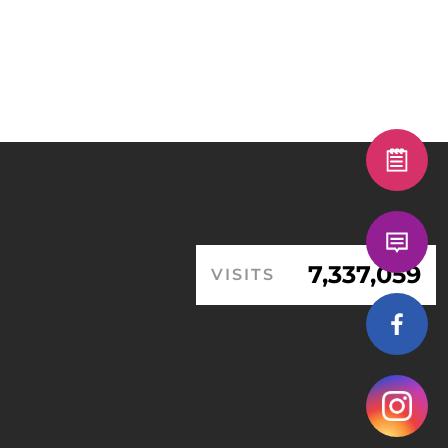
7,337,059
VISITS