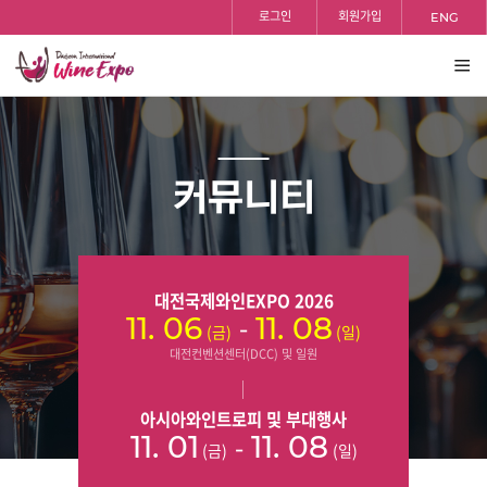
홈
검색
반복영역
로그인
회원가입
ENG
건너뛰기
전체
보기
커뮤니티
대전국제와인EXPO 2026
-
11. 06
11. 08
(금)
(일)
대전컨벤션센터(DCC) 및 일원
아시아와인트로피 및 부대행사
-
11. 01
11. 08
(금)
(일)