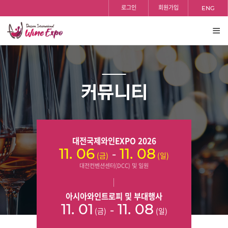
홈
반복영역
로그인
회원가입
ENG
건너뛰기
전체
보기
커뮤니티
대전국제와인EXPO 2026
-
11. 06
11. 08
(금)
(일)
대전컨벤션센터(DCC) 및 일원
아시아와인트로피 및 부대행사
-
11. 01
11. 08
(금)
(일)