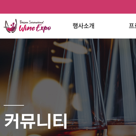
홈
반복영역
프로그램
문의하기
와인페스티벌
와인페스티벌
건너뛰기
한눈에
페이스북
인스타그램
보기
행사소개
프
커뮤니티