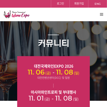
홈
검색
반복영역
로그인
회원가입
ENG
건너뛰기
전체
보기
커뮤니티
대전국제와인EXPO 2026
-
11. 06
11. 08
(금)
(일)
대전컨벤션센터(DCC) 및 일원
아시아와인트로피 및 부대행사
-
11. 01
11. 08
(금)
(일)