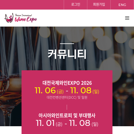
홈
검색
반복영역
등록일
조회수
등록일
조회수
등록일
조회수
등록일
조회수
등록일
조회수
등록일
조회수
등록일
조회수
등록일
조회수
등록일
조회수
로그인
회원가입
ENG
건너뛰기
전체
보기
커뮤니티
대전국제와인EXPO 2026
-
11. 06
11. 08
(금)
(일)
대전컨벤션센터(DCC) 및 일원
아시아와인트로피 및 부대행사
-
11. 01
11. 08
(금)
(일)