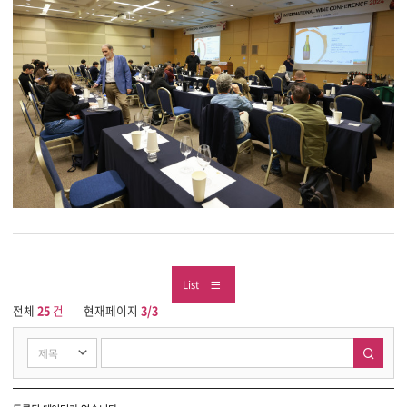
List
전체
25
건
현재페이지
3/3