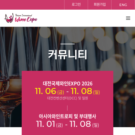
홈
검색
반복영역
로그인
회원가입
ENG
건너뛰기
전체
보기
커뮤니티
대전국제와인EXPO 2026
-
11. 06
11. 08
(금)
(일)
대전컨벤션센터(DCC) 및 일원
아시아와인트로피 및 부대행사
-
11. 01
11. 08
(금)
(일)