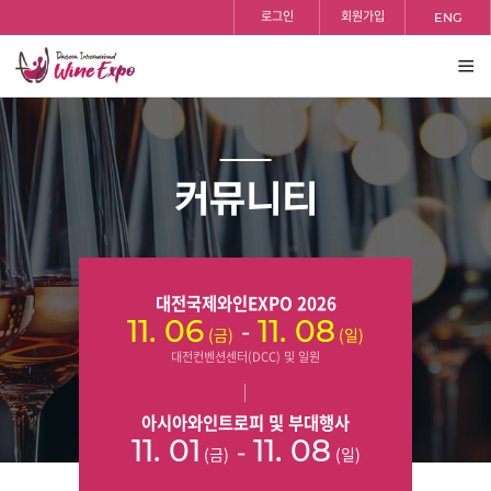
홈
검색
반복영역
로그인
회원가입
ENG
건너뛰기
전체
보기
커뮤니티
대전국제와인EXPO 2026
-
11. 06
11. 08
(금)
(일)
대전컨벤션센터(DCC) 및 일원
아시아와인트로피 및 부대행사
-
11. 01
11. 08
(금)
(일)