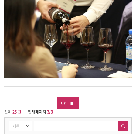
List
전체
25
건
현재페이지
3/3