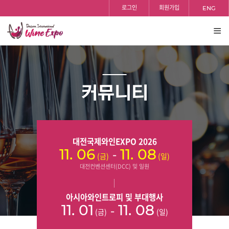
홈
검색
반복영역
등록일
조회수
등록일
조회수
등록일
조회수
등록일
조회수
등록일
조회수
등록일
조회수
등록일
조회수
로그인
회원가입
ENG
건너뛰기
전체
보기
커뮤니티
대전국제와인EXPO 2026
-
11. 06
11. 08
(금)
(일)
대전컨벤션센터(DCC) 및 일원
아시아와인트로피 및 부대행사
-
11. 01
11. 08
(금)
(일)