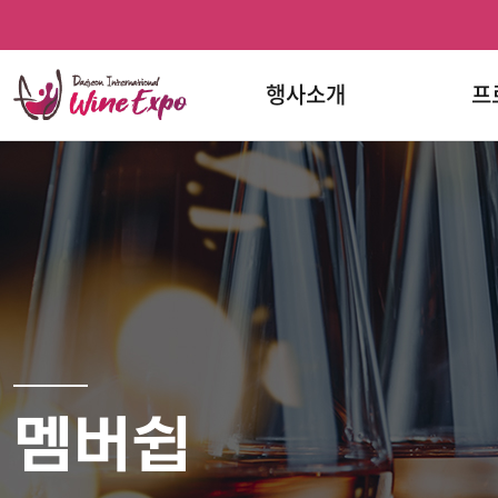
홈
반복영역
프로그램
문의하기
와인페스티벌
와인페스티벌
건너뛰기
한눈에
페이스북
인스타그램
보기
행사소개
프
멤버쉽